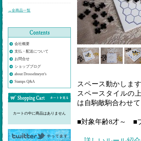
→全商品一覧
会社概要
支払・配送について
お問合せ
ショップブログ
about Drosselmeyer's
Stamps Q&A
スペース動かします
スペースタイルの上
は自駒敵駒合わせて
カートの中に商品はありません
■対象年齢8才～ ■
→詳しいルール紹